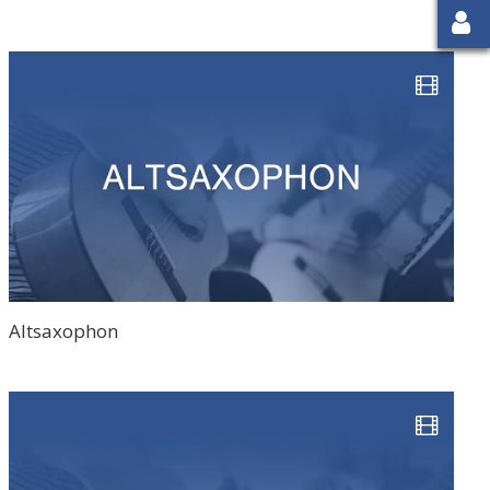
Stel
Altsaxophon