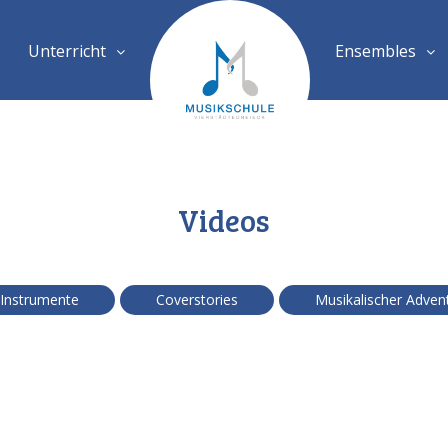
Unterricht
Ensembles
Videos
 Instrumente
Coverstories
Musikalischer Adven